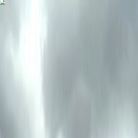
Aller au contenu principal
Aller au menu principal
Aller au pied de page