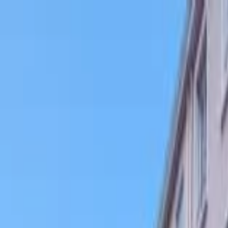
Aller au contenu principal
Aller au menu principal
Aller au pied de page