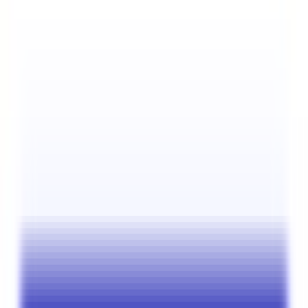
Surface de bureau
:
24
m²