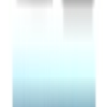
A
B
9
kgeqCO2/m2.an
C
D
E