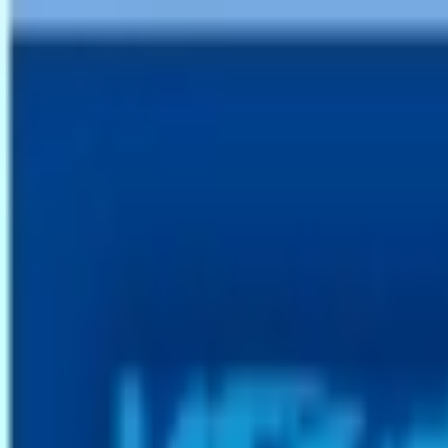
Aller au contenu principal
Aller au menu principal
Aller au pied de page