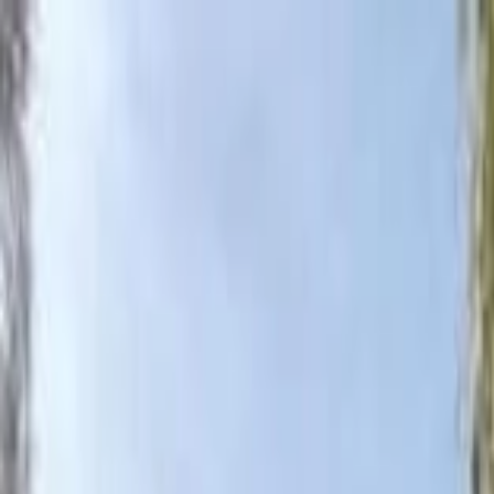
Aller au contenu principal
Aller au menu principal
Aller au pied de page