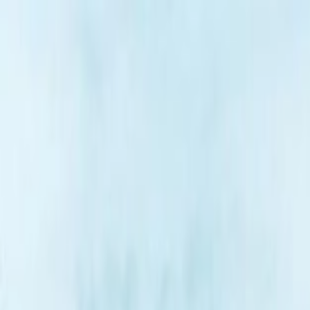
Aller au contenu principal
Aller au menu principal
Aller au pied de page