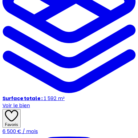
Surface totale :
1 592
m²
Voir le bien
Favoris
6 500
€ / mois