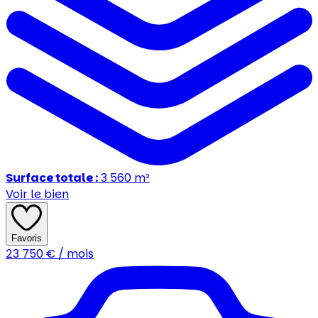
Surface totale :
3 560
m²
Voir le bien
Favoris
23 750
€ / mois