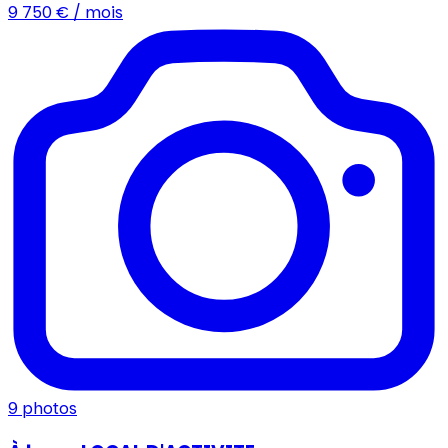
9 750
€ / mois
9
photos