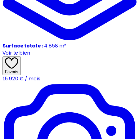
Surface totale :
4 858
m²
Voir le bien
Favoris
15 920
€ / mois