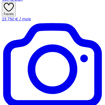
Favoris
23 750
€ / mois